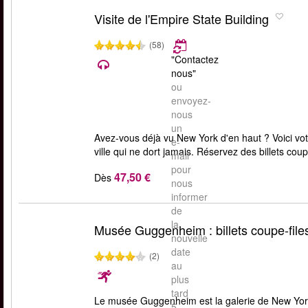
Visite de l'Empire State Building
(58)
"Contactez
nous"
ou
envoyez-
nous
un
Avez-vous déjà vu New York d'en haut ? Voici vot
e-
ville qui ne dort jamais. Réservez des billets coup
mail
pour
47,50 €
Dès
nous
informer
de
la
Musée Guggenheim : billets coupe-file
nouvelle
date
(2)
au
plus
tard
Le musée Guggenheim est la galerie de New York 
5