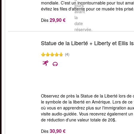
mondiale. C'est un incontournable pour tout amateu
jours
évitez les files d'attente pour ce musée très prisé
avant
la
29,90 €
Dès
date
réservée.
Statue de la Liberté + Liberty et Ellis I
(4)
Observez de près la Statue de la Liberté lors de c
le symbole de la liberté en Amérique. Lors de ce t
où vous en apprendrez plus sur l'immigration aux É
visite audio-guidée. Vous recevrez également un 
de réduction d'une valeur totale de 20$.
30,90 €
Dès