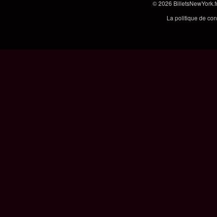
© 2026
BilletsNewYork.f
La politique de con