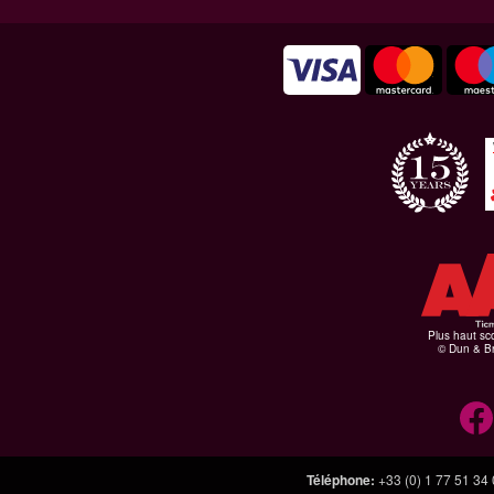
Plus haut sco
© Dun & Br
Téléphone
:
+33 (0) 1 77 51 34