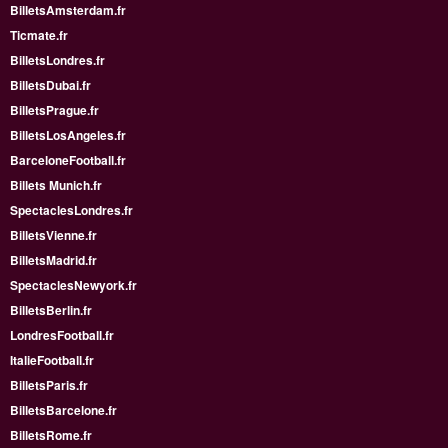
BilletsAmsterdam.fr
Ticmate.fr
BilletsLondres.fr
BilletsDubai.fr
BilletsPrague.fr
BilletsLosAngeles.fr
BarceloneFootball.fr
Billets Munich.fr
SpectaclesLondres.fr
BilletsVienne.fr
BilletsMadrid.fr
SpectaclesNewyork.fr
BilletsBerlin.fr
LondresFootball.fr
ItalieFootball.fr
BilletsParis.fr
BilletsBarcelone.fr
BilletsRome.fr